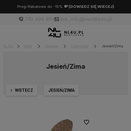
Progi Rabatowe do -15%
💸 [
DOWIEDZ SIĘ WIECEJ
]
790 494 964
live_nl4u@nextlife4u.pl
NL4U
Buty
Męskie
Caterpillar
Jesień/Zima
Jesień/Zima
WSTECZ
JESIEŃ/ZIMA
Do ulubionych