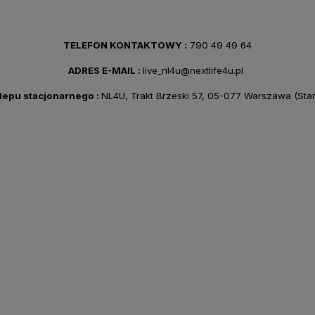
TELEFON KONTAKTOWY :
790 49 49 64
ADRES E-MAIL :
live_nl4u@next
life4u.pl
lepu stacjonarnego :
NL4U, Trakt Brzeski 57, 05-077 Warszawa (Star