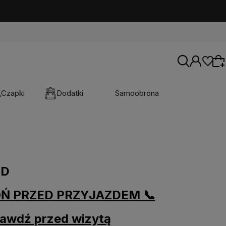
Czapki
Dodatki
Samoobrona
Wybierz coś dla siebie z naszej aktualnej
oferty lub zaloguj się, aby przywrócić dodane
produkty do listy z poprzedniej sesji.
ND
WOŃ PRZED PRZYJAZDEM 📞
rawdź przed wizytą