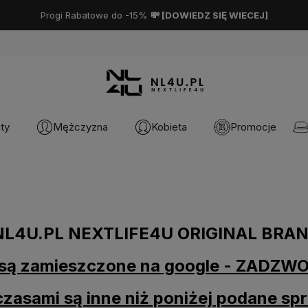
Progi Rabatowe do -15%
💸 [
DOWIEDZ SIĘ WIECEJ
]
ty
Mężczyzna
Kobieta
Promocje
NL4U.PL NEXTLIFE4U ORIGINAL BRA
e są zamieszczone na google - ZADZ
czasami są inne niż poniżej podane sp