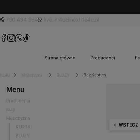
790 494 964
live_nl4u@nextlife4u.pl
Strona główna
Producenci
Bu
NL4U
Mężczyzna
BLUZY
Bez Kaptura
Menu
Producenci
Buty
Mężczyzna
WSTECZ
KURTKI
BLUZY