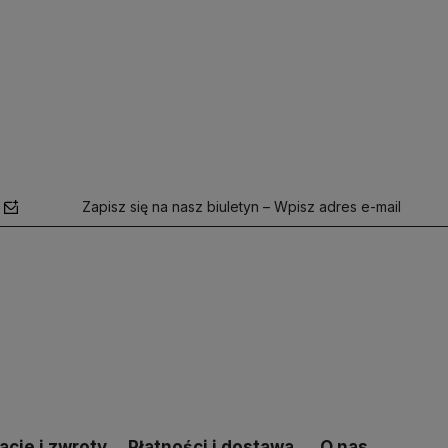
Zapisz się na nasz biuletyn – Wpisz adres e-mail
polityce
prywatności
cje i zwroty
Płatności i dostawa
O nas