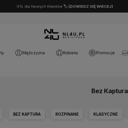
Progi Rabatowe do -15%
💸 [
DOWIEDZ SIĘ WIECEJ
]
ty
Mężczyzna
Kobieta
Promocje
Bez Kaptura
BEZ KAPTURA
ROZPINANE
KLASYCZNE