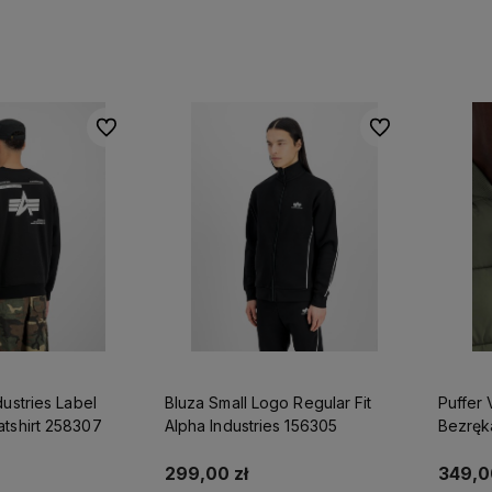
Do ulubionych
Do ulubionych
dustries Label
Bluza Small Logo Regular Fit
Puffer
Backprint Sweatshirt 258307
Alpha Industries 156305
Bezręka
118109
299,00 zł
349,0