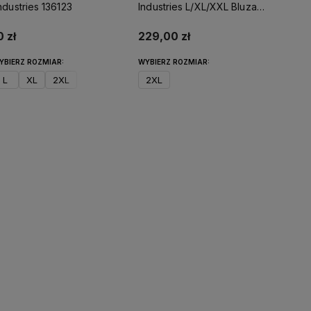
ndustries 136123
Industries L/XL/XXL Bluza
Odblaskowa 178309
 zł
229,00 zł
YBIERZ ROZMIAR:
WYBIERZ ROZMIAR:
L
XL
2XL
2XL
Do koszyka
Do koszyka