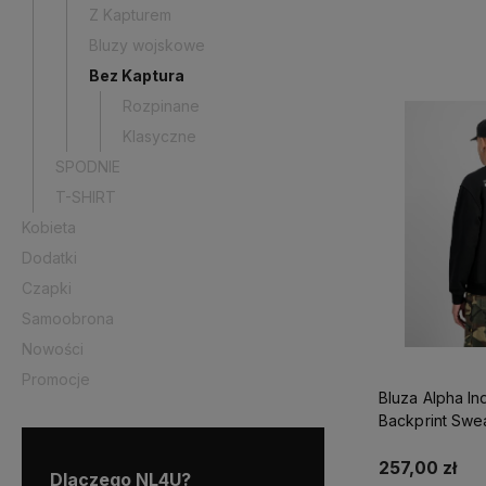
Z Kapturem
Bluzy wojskowe
Bez Kaptura
Rozpinane
Klasyczne
SPODNIE
T-SHIRT
Kobieta
Dodatki
Czapki
Samoobrona
Nowości
Promocje
Bluza Alpha In
257,00 zł
Dlaczego NL4U?