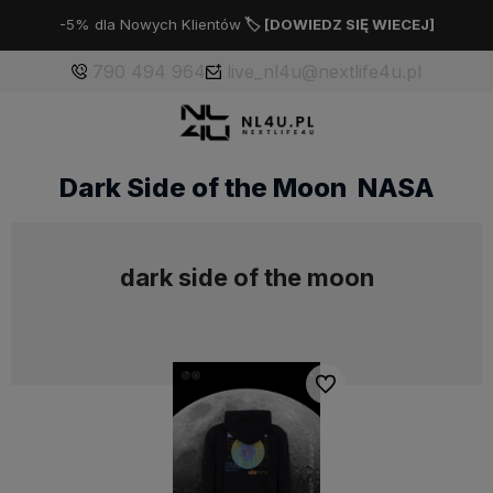
-5% dla Nowych Klientów
🏷️ [
DOWIEDZ SIĘ WIECEJ
]
790 494 964
live_nl4u@nextlife4u.pl
Dark Side of the Moon NASA
dark side of the moon
Do ulubionych