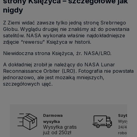
strony Księżyca – szczegółowe jak
nigdy
Z Ziemi widać zawsze tylko jedną stronę Srebrnego
Globu. Wyglądu drugiej nie znaliśmy aż do powstania
satelitów. NASA wykonała właśnie najdokładniejsze
zdjęcie “rewersu” Księżyca w historii.
Niewidoczna strona Księżyca, źr. NASA/LRO.
A dokładniej zrobił je należący do NASA Lunar
Reconnaissance Orbiter (LRO). Fotografia nie powstała
jednorazowo, ale jest mozaiką mniejszych,
szczegółowych ujęć.
Darmowa
Szybka 
Wysyłka 
wysyłka
Wysyłka gratis
24/48h w
już od 250zł
robocze