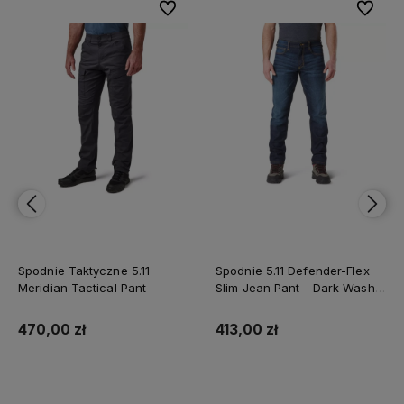
bionych
bionych
Do ulubionych
Do ulubionych
Do ulubi
Do ulubi
Spodnie Taktyczne 5.11
Spodnie 5.11 Defender-Flex
Meridian Tactical Pant
Slim Jean Pant - Dark Wash
Indigo 74465
470,00 zł
413,00 zł
Do koszyka
Do koszyka