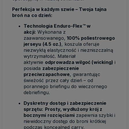
Perfekcja w każdym szwie – Twoja tajna
broń na co dzień:
Technologia Enduro-Flex™ w
akcji:
Wykonana z
zaawansowanego,
100% poliestrowego
jerseyu (4.5 oz.)
, koszula oferuje
niezwykłą elastyczność i niezniszczalną
wytrzymałość. Materiał
aktywnie
odprowadza wilgoć (wicking)
i
posiada
zabezpieczenie
przeciwzapachowe
, gwarantując
świeżość przez cały dzień – od
porannego briefingu do wieczornego
debriefingu.
Dyskretny dostęp i zabezpieczenie
sprzętu:
Prosty, wydłużony krój z
bocznymi rozcięciami
zapewnia szybki i
niewidoczny dostęp do broni krótkiej
podczas koncealned carry.