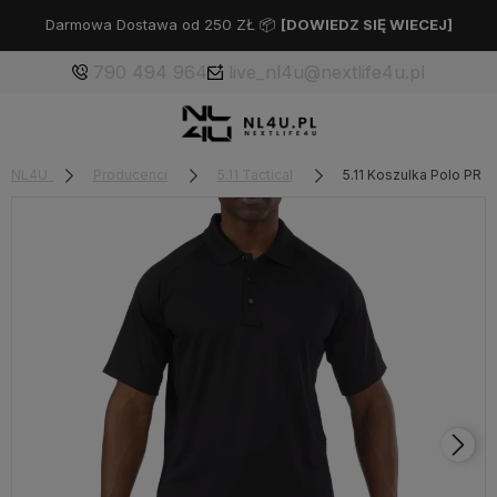
Darmowa Dostawa od 250 ZŁ 📦
[
DOWIEDZ SIĘ WIECEJ
]
790 494 964
live_nl4u@nextlife4u.pl
NL4U
Producenci
5.11 Tactical
5.11 Koszulka Polo PR