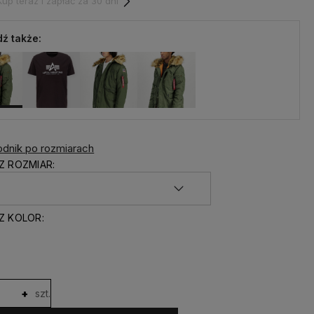
p teraz i zapłać za 30 dni
ź także:
dnik po rozmiarach
Z ROZMIAR:
Z KOLOR:
+
szt.