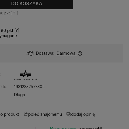
DO KOSZYKA
80
pkt [
?
]
z
80
pkt [
?
]
wymagane
Dostawa:
Darmowa
:
ktu:
193128-257-3XL
Długa
 o produkt
dodaj opinię
poleć znajomemu