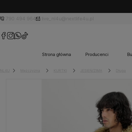
790 494 964
live_nl4u@nextlife4u.pl
Strona główna
Producenci
Bu
NL4U
Mężczyzna
KURTKI
JESIEŃ/ZIMA
Długa