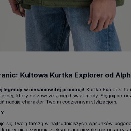
ranic: Kultowa Kurtka Explorer od Alph
j legendy w niesamowitej promocji!
Kurtka Explorer to 
itarnej, który na zawsze zmienił świat mody. Sięgnij po od
iń nadaje charakter Twoim codziennym stylizacjom.
MY
taje się Twoją tarczą w najtrudniejszych warunków pogo
którzy nie rezygnują z eksploracji niezależnie od aury. J