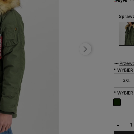
・Ku
Sprawd
Przewo
*
WYBIER
*
WYBIER
-