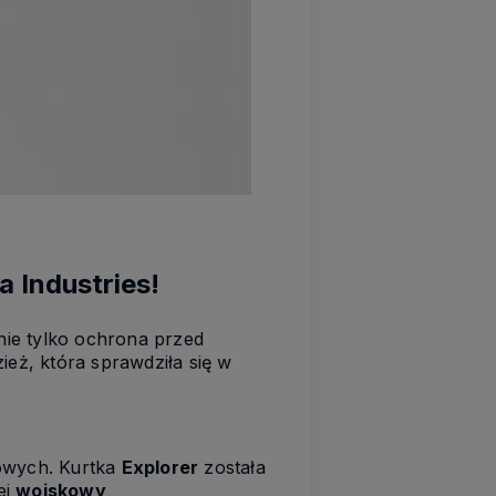
a Industries!
nie tylko ochrona przed
zież, która sprawdziła się w
dowych. Kurtka
Explorer
została
ej
wojskowy