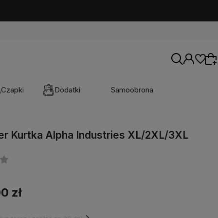
Czapki
Dodatki
Samoobrona
er Kurtka Alpha Industries XL/2XL/3XL
Wybierz coś dla siebie z naszej aktualnej
oferty lub zaloguj się, aby przywrócić dodane
produkty do listy z poprzedniej sesji.
0 zł