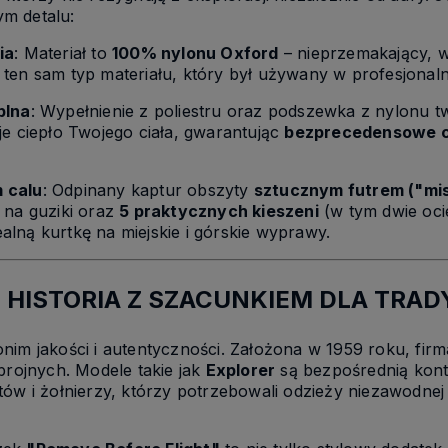
m detalu:
ia
: Materiał to
100% nylonu Oxford
– nieprzemakający, w
 ten sam typ materiału, który był używany w profesjona
plna
: Wypełnienie z poliestru oraz podszewka z nylonu t
je ciepło Twojego ciała, gwarantując
bezprecedensowe c
 calu
: Odpinany kaptur obszyty
sztucznym futrem ("mis
 na guziki oraz
5 praktycznych kieszeni
(w tym dwie oci
dealną kurtkę na miejskie i górskie wyprawy.
 HISTORIA Z SZACUNKIEM DLA TRAD
nim jakości i autentyczności. Założona w 1959 roku, firm
brojnych. Modele takie jak
Explorer
są bezpośrednią konty
tów i żołnierzy, którzy potrzebowali odzieży niezawodne