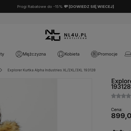
Progi Rabatowe do -15%
💸 [
DOWIEDZ SIĘ WIECEJ
]
ty
Mężczyzna
Kobieta
Promocje
Explorer Kurtka Alpha Industries XL/2XL/3XL 193128
Explor
193128
Cena:
899,0