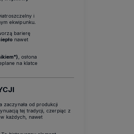
iatroszczelny i
lnym ekwipunku.
worzą barierę
iepło
nawet
ikiem")
, osłona
eplane na klatce
YCJI
a zaczynała od produkcji
nuacją tej tradycji, czerpiąc z
j w każdych, nawet