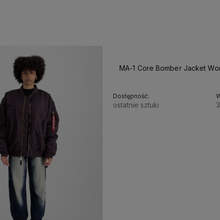
MA-1 Core Bomber Jacket Wo
Dostępność:
W
ostatnie sztuki
3
799,00 zł
kty są
Rezerwuj modele, których
Skorzystaj z darmow
ego
nie ma
jeszcze w sprzedaży
dostawy
już od
250 z