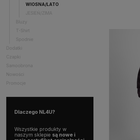
WIOSNA/LATO
JESIEŃ/ZIMA
Bluzy
T-Shirt
Spodnie
Dodatki
Czapki
Samoobrona
Nowości
Promocje
Dlaczego NL4U?
nym
Wszystkie produkty w
Wszystkie nasze produ
naszym sklepie
są nowe i
dostępne od ręki,
dlat