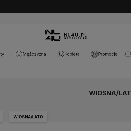
Progi Rabatowe do -15%
💸 [
DOWIEDZ SIĘ WIECEJ
]
ty
Mężczyzna
Kobieta
Promocje
WIOSNA/LA
WIOSNA/LATO