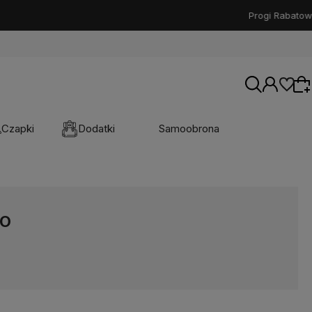
Czapki
Dodatki
Samoobrona
Wybierz coś dla siebie z naszej aktualnej
oferty lub zaloguj się, aby przywrócić dodane
TO
produkty do listy z poprzedniej sesji.