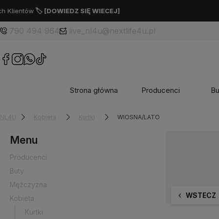
790 494 964
live_nl4u@nextlife4u.pl
Strona główna
Producenci
Bu
NL4U
Kobieta
Kurtki
WIOSNA/LATO
Menu
Producenci
Buty
Mężczyzna
WSTECZ
Kobieta
Kurtki