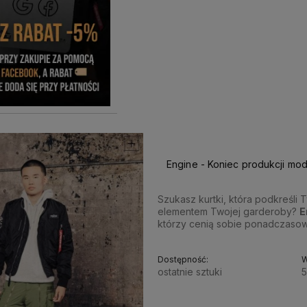
Engine - Koniec produkcji mo
Szukasz kurtki, która podkreśli T
elementem Twojej garderoby?
E
którzy cenią sobie ponadczasow
Dostępność:
W
ostatnie sztuki
5
850,00 zł