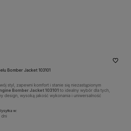
Do ulubio
delu Bomber Jacket 103101
wój styl, zapewni komfort i stanie się niezastąpionym
ngine Bomber Jacket 103101
to idealny wybór dla tych,
y design, wysoką jakość wykonania i uniwersalność
ysyłka w:
 dni
WYBIERZ