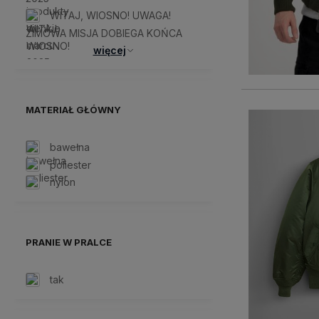
WITAJ, WIOSNO! UWAGA!
ZIMOWA MISJA DOBIEGA KOŃCA
więcej
MATERIAŁ GŁÓWNY
bawełna
poliester
nylon
PRANIE W PRALCE
tak