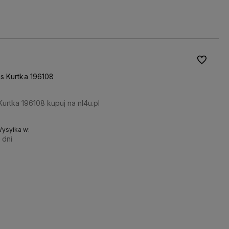
INDUSTRIES®
już od 10 lat
mają certyfikat orgi
🏆
🥇
Do ulubio
s Kurtka 196108
urtka 196108 kupuj na nl4u.pl
ysyłka w:
 dni
WYBIERZ
Do koszyka
ROZMIAR:
M
L
XL
2XL
3XL