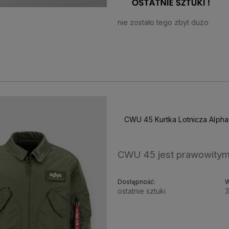
nie zostało tego zbyt dużo
789,00 zł
CWU 45 Kurtka Lotnicza Alpha
CWU 45 jest prawowitym
Dostępność:
W
ostatnie sztuki
3
799,00 zł