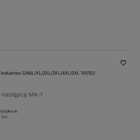
WYBIERZ ROZMIAR:
Do koszyka
S
M
L
XL
2XL
3XL
4XL
5XL
XS
Do ulubio
 Industries S/M/L/XL/2XL/3XL/4XL/5XL 100102
 następcą MA-1
ysyłka w:
 dni
WYBIERZ
Do koszyka
ROZMIAR: