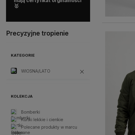
0 lat
mają certyfikat orginalności
możesz liczyć na
🥇
ekspresową dostawę!
Precyzyjne tropienie
KATEGORIE
WIOSNA/LATO
KOLEKCJA
Bomberki
Kurtki lekkie i cienkie
Polecane produkty w marcu
2025