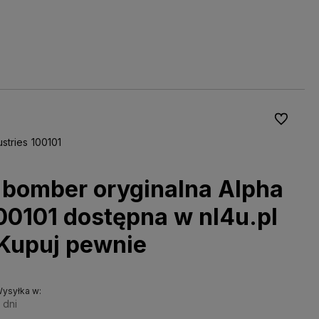
Do ulubio
stries 100101
 bomber oryginalna Alpha
100101 dostępna w nl4u.pl
Kupuj pewnie
ysyłka w:
 dni