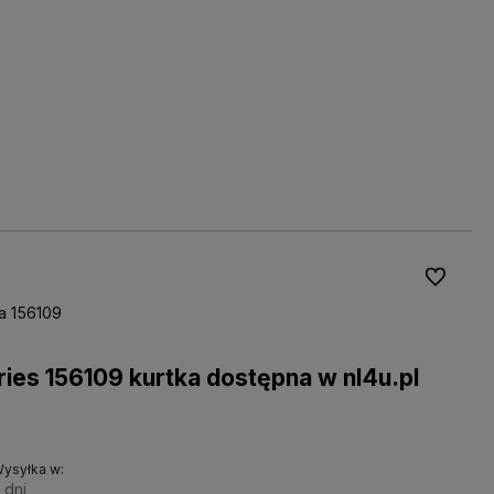
L
XL
2XL
3XL
5XL
Do ulubio
ka 156109
tries 156109 kurtka dostępna w nl4u.pl
ysyłka w:
 dni