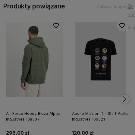
Produkty powiązane
Zobacz więcej
Do ulubionych
Do ulubi
Air Force Hoody Bluza Alpha
Apollo Mission T - Shirt Alpha
Industries 138337
Industries 106521
296,00 zł
120,00 zł