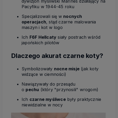
dywizjon myśliwski Marines działający na
Pacyfiku w 1944-45 roku
Specjalizowali się w
nocnych
operacjach
, stąd czarne malowania
maszyn i kot w logo
Ich
F6F Hellcaty
siały postrach wśród
japońskich pilotów
Dlaczego akurat czarne koty?
Symbolizowały
nocne misje
(jak koty
widzące w ciemności)
Nawiązywały do przesądu
o
pechu
(który "przynosili" wrogom)
Ich
czarne myśliwce
były praktycznie
niewidzialne w nocy