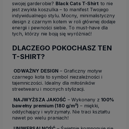
swojej garderobie?
Black Cats T-Shirt
to nie
jest zwykła koszulka – to manifest Twojego
indywidualnego stylu. Mocny, minimalistyczny
design z czarnym kotem w roli głównej dodaje
energii i pewności siebie. To must-have dla
tych, którzy nie boją się wyróżniać!
DLACZEGO POKOCHASZ TEN
T-SHIRT?
ODWAŻNY DESIGN
– Graficzny motyw
czarnego kota to symbol niezależności i
tajemniczości. Idealny dla miłośników
streetwearu i mocnych stylizacji.
NAJWYŻSZA JAKOŚĆ
– Wykonany z
100%
bawełny premium (180 g/m²)
– miękki,
oddychający i wytrzymały. Nie traci kształtu
nawet po wielu praniach!
UNIWERSALNOŚĆ
– Świetnie komponuje się