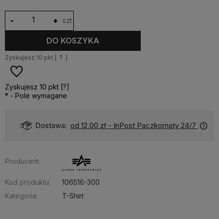
-
+
szt.
DO KOSZYKA
Zyskujesz
10
pkt [
?
]
Zyskujesz
10
pkt [
?
]
*
- Pole wymagane
Dostawa:
od 12,00 zł
- InPost Paczkomaty 24/7
Producent:
Kod produktu:
106516-300
Kategoria:
T-Shirt