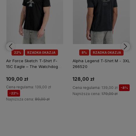
22%
RZADKA OKAZJA
8%
RZADKA OKAZJA
Air Force Sketch T-Shirt F-
Alpha Legend T-Shirt M - 3XL
15C Eagle – The Watchdog
266520
0172
109,00 zł
128,00 zł
Cena regularna:
139,00 zł
Cena regularna:
139,00 zł
-8%
-22%
Najniższa cena:
179,00 zł
Najniższa cena:
89,00 zł
Do koszyka
Do koszyka