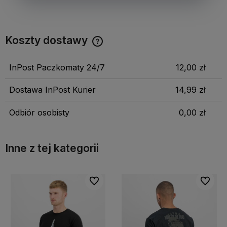
Koszty dostawy
InPost Paczkomaty 24/7
12,00 zł
Dostawa InPost Kurier
14,99 zł
Odbiór osobisty
0,00 zł
Inne z tej kategorii
bionych
bionych
Do ulubionych
Do ulubionych
Do ulubi
Do ulubi