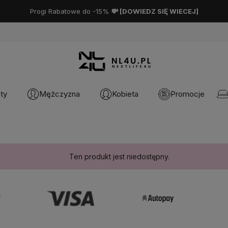
Progi Rabatowe do -15%
💸 [
DOWIEDZ SIĘ WIECEJ
]
ty
Mężczyzna
Kobieta
Promocje
Ten produkt jest niedostępny.