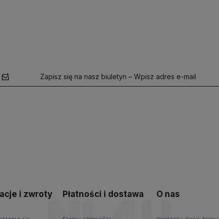
Zapisz się na nasz biuletyn – Wpisz adres e-mail
polityce
prywatności
cje i zwroty
Płatności i dostawa
O nas
reklamacje
Formy płatności
Kontakt i dane firmy