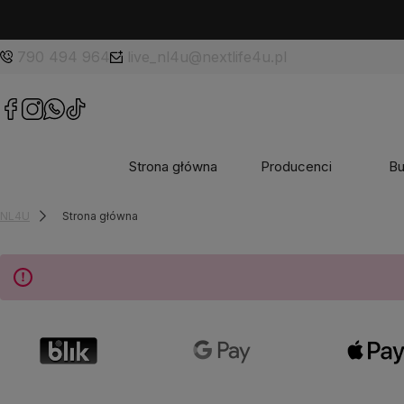
790 494 964
live_nl4u@nextlife4u.pl
Strona główna
Producenci
Bu
NL4U
Strona główna