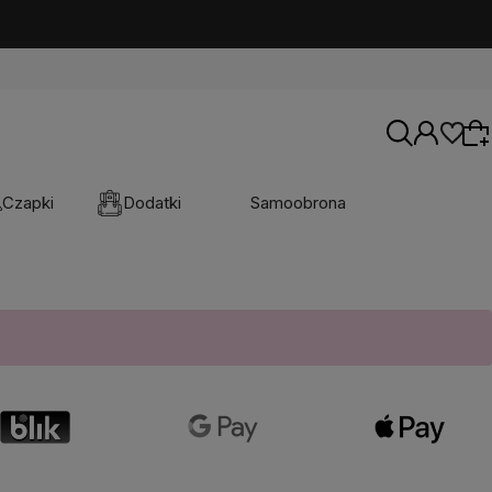
Czapki
Dodatki
Samoobrona
Wybierz coś dla siebie z naszej aktualnej
oferty lub zaloguj się, aby przywrócić dodane
produkty do listy z poprzedniej sesji.