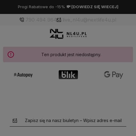
Progi Rabatowe do -15%
💸 [
DOWIEDZ SIĘ WIECEJ
]
790 494 964
live_nl4u@nextlife4u.pl
Ten produkt jest niedostępny.
Zapisz się na nasz biuletyn – Wpisz adres e-mail