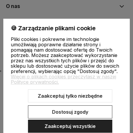
O nas
Moje konto
🍪 Zarządzanie plikami cookie
Pliki cookies i pokrewne im technologie
umożliwiają poprawne działanie strony i
Ciekawostki
pomagają nam dostosować ofertę do Twoich
potrzeb. Możesz zaakceptować wykorzystanie
przez nas wszystkich tych plików i przejść do
sklepu lub dostosować użycie plików do swoich
preferencji, wybierając opcję "Dostosuj zgody".
'
Więcej o plikach cookies przeczytasz w naszej
Polityce prywatności.
Zaakceptuj tylko niezbędne
Sklep internetowy Shoper.pl
Szablon Shoper Modern 3.0™
od
GrowCommerce
Dostosuj zgody
Zaakceptuj wszystkie